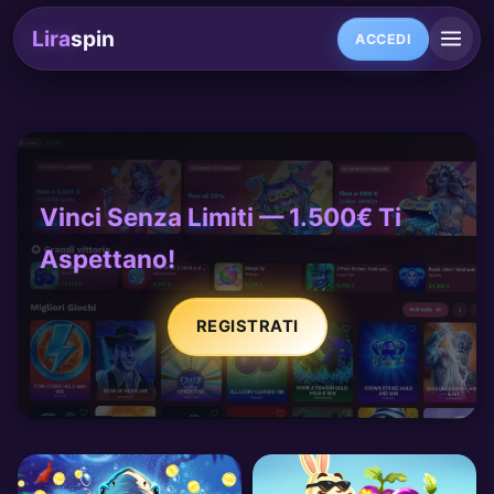
Lira
spin
ACCEDI
Vinci Senza Limiti — 1.500€ Ti
Aspettano!
REGISTRATI