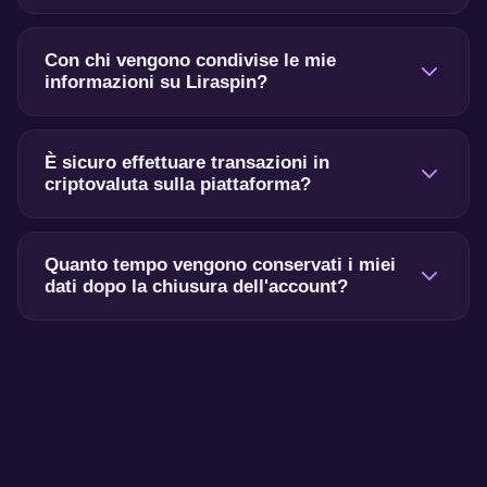
procederà alla cancellazione entro 72 ore
Durante il processo di iscrizione, che richiede
lavorative, rimuovendo permanentemente tutte
circa 4 minuti, vengono richiesti nome completo,
Con chi vengono condivise le mie
le informazioni dal database. Riceverai una
informazioni su Liraspin?
data di nascita, indirizzo residenziale e numero di
conferma via email una volta completata
telefono. Successivamente, per la verifica
l'operazione.
I tuoi dati vengono condivisi unicamente con
dell'identità, dovrai fornire un documento
partner essenziali al funzionamento del servizio:
È sicuro effettuare transazioni in
d'identità valido e una prova di residenza
criptovaluta sulla piattaforma?
fornitori di software come Pragmatic Play,
recente. Questi dati servono esclusivamente per
NetEnt ed Evolution Gaming, processori di
conformarsi alle normative della licenza Curaçao
Sì, le transazioni con BTC, ETH e USDT
pagamento per Visa, Mastercard, Skrill e
e prevenire frodi.
beneficiano di un ulteriore livello di privacy
Quanto tempo vengono conservati i miei
Neteller. Nessuna informazione viene venduta a
dati dopo la chiusura dell'account?
rispetto ai metodi tradizionali. L'elaborazione
terze parti per scopi commerciali o marketing
avviene attraverso blockchain verificate, senza
esterno. La condivisione avviene solo sotto rigidi
Dopo la chiusura volontaria, Liraspin conserva i
condivisione di dati bancari personali. I tempi di
accordi di riservatezza.
dati per 5 anni secondo gli obblighi normativi
prelievo rimangono tra 24-48 ore per
antiriciclaggio. Le informazioni finanziarie
l'approvazione interna, identici agli altri metodi.
rimangono archiviate per possibili controlli da
parte delle autorità di regolamentazione.
Trascorso questo periodo, tutti i record vengono