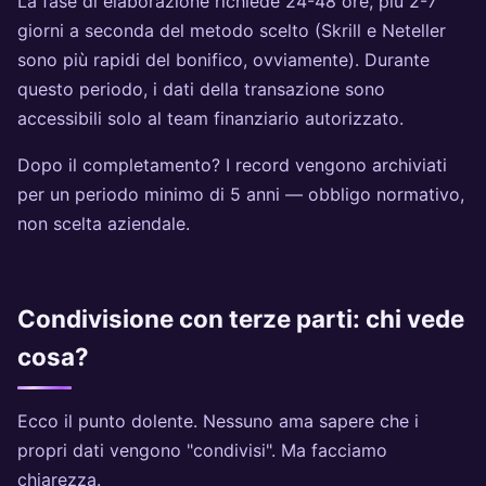
La fase di elaborazione richiede 24-48 ore, più 2-7
giorni a seconda del metodo scelto (Skrill e Neteller
sono più rapidi del bonifico, ovviamente). Durante
questo periodo, i dati della transazione sono
accessibili solo al team finanziario autorizzato.
Dopo il completamento? I record vengono archiviati
per un periodo minimo di 5 anni — obbligo normativo,
non scelta aziendale.
Condivisione con terze parti: chi vede
cosa?
Ecco il punto dolente. Nessuno ama sapere che i
propri dati vengono "condivisi". Ma facciamo
chiarezza.