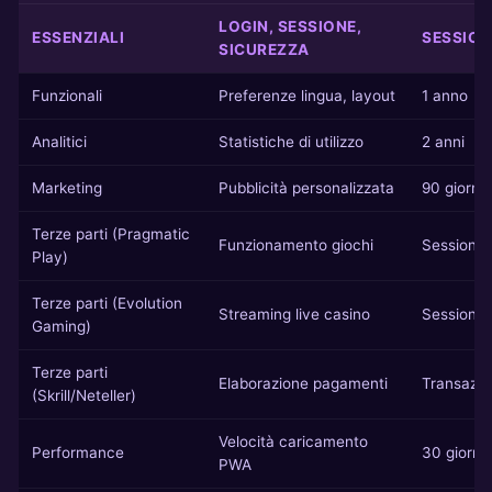
LOGIN, SESSIONE,
ESSENZIALI
SESSION
SICUREZZA
Funzionali
Preferenze lingua, layout
1 anno
Analitici
Statistiche di utilizzo
2 anni
Marketing
Pubblicità personalizzata
90 giorni
Terze parti (Pragmatic
Funzionamento giochi
Sessione
Play)
Terze parti (Evolution
Streaming live casino
Sessione
Gaming)
Terze parti
Elaborazione pagamenti
Transazio
(Skrill/Neteller)
Velocità caricamento
Performance
30 giorni
PWA