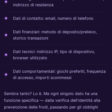
indirizzo di residenza
Dati di contatto: email, numero di telefono
Dati finanziari: metodo di deposito/prelievo,
storico transazioni
Dati tecnici: indirizzo IP, tipo di dispositivo,
browser utilizzato
Dati comportamentali: giochi preferiti, frequenza
di accesso, importi scommessi
Sembra tanto? Lo è. Ma ogni singolo dato ha una
funzione specifica — dalla verifica dell'identità alla
prevenzione delle frodi, passando per gli obblighi